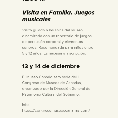
DIDÁCTICA
Visita en Familia. Juegos
musicales
ESPAÑOL
Visita guiada a las salas del museo
PREPARAR LA VI
dinamizada con un repertorio de juegos
de percusión corporal y elementos
sonoros. Recomendada para niños entre
ACTIVIDADES
5 y 12 años. Es necesaria inscripción.
13 y 14 de diciembre
█
El Museo Canario será sede del II
Congreso de Museos de Canarias,
EL MUSEO
organizado por la Dirección General de
Patrimonio Cultural del Gobierno.
COLECCIONES
Info:
https://congresomuseoscanarias.com/
DIDÁCTICA