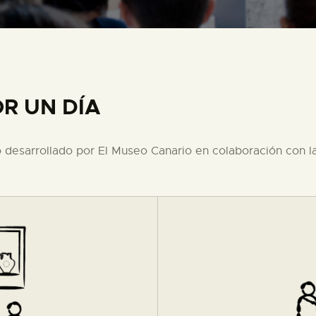
PREPARAR LA VISITA
ACTIVIDADES
R UN DÍA
█
EL MUSEO
desarrollado por El Museo Canario en colaboración con la
COLECCIONES
DIDÁCTICA
ESPAÑOL