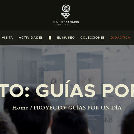
PREPARAR LA VISITA
ACTIVIDADES
 VISITA
ACTIVIDADES
█
EL MUSEO
COLECCIONES
DIDÁCTICA
█
EL MUSEO
O: GUÍAS PO
COLECCIONES
DIDÁCTICA
Home
PROYECTO: GUÍAS POR UN DÍA
ESPAÑOL