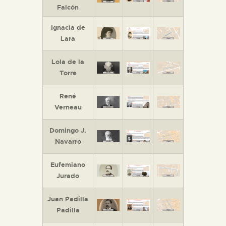
Falcón
Ignacia de
Lara
Lola de la
Torre
René
Verneau
Domingo J.
Navarro
Eufemiano
Jurado
Juan Padilla
Padilla