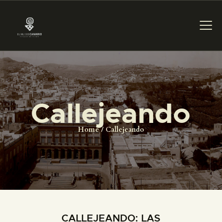
PREPARAR LA VISITA
Callejeando
ACTIVIDADES
Home
Callejeando
█
EL MUSEO
COLECCIONES
CALLEJEANDO: LAS