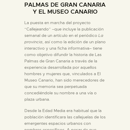
PALMAS DE GRAN CANARIA
DIDÁCTICA
Y EL MUSEO CANARIO
ESPAÑOL
La puesta en marcha del proyecto
“Callejeando” –que incluye la publicación
semanal de un artículo en el periódico
La
PREPARAR LA VISITA
provincia
, así como la edición de un plano
interactivo y una ficha informativa– tiene
como objetivo difundir la historia de Las
ACTIVIDADES
Palmas de Gran Canaria a través de la
experiencia desarrollada por aquellos
hombres y mujeres que, vinculados a El
█
Museo Canario, han sido merecedores de
que su memoria sea perpetuada
EL MUSEO
concediéndole su nombre a una vía o
plaza urbana.
COLECCIONES
Desde la Edad Media era habitual que la
población identificara las callejuelas de los
emergentes espacios urbanos con
DIDÁCTICA
nombres específicos. A pesar de que