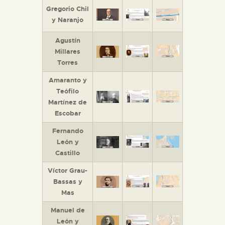
Gregorio Chil
y Naranjo
Agustín
Millares
Torres
Amaranto y
Teófilo
Martínez de
Escobar
Fernando
León y
Castillo
Víctor Grau-
Bassas y
Mas
Manuel de
León y