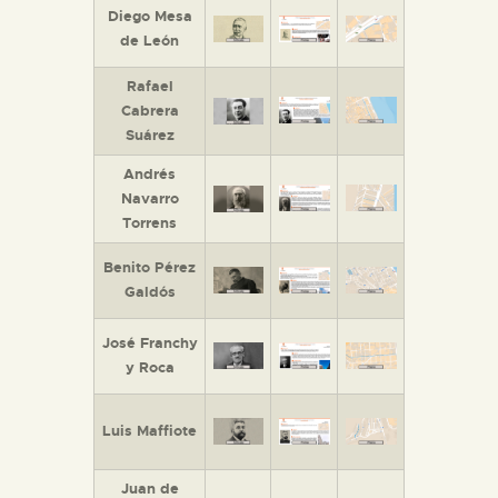
Diego Mesa
de León
Rafael
Cabrera
Suárez
Andrés
Navarro
Torrens
Benito Pérez
Galdós
José Franchy
y Roca
Luis Maffiote
Juan de