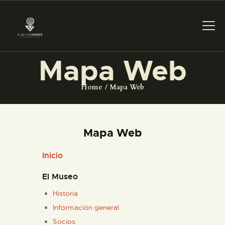
Mapa Web
PREPARAR LA VISITA
Home
Mapa Web
ACTIVIDADES
Mapa Web
█
Inicio
EL MUSEO
El Museo
Historia
COLECCIONES
Información general
Socios