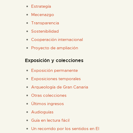
DIDÁCTICA
Estrategía
Mecenazgo
ESPAÑOL
Transparencia
Sostenibilidad
Cooperación internacional
PREPARAR LA VISITA
Proyecto de ampliación
ACTIVIDADES
Exposición y colecciones
Exposición permanente
█
Exposiciones temporales
Arqueología de Gran Canaria
EL MUSEO
Otras colecciones
Últimos ingresos
COLECCIONES
Audioguías
Guía en lectura fácil
Un recorrido por los sentidos en El
DIDÁCTICA