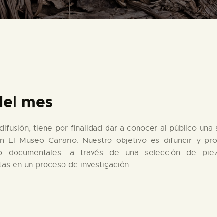
PREPARAR LA VISITA
ACTIVIDADES
█
del mes
EL MUSEO
e difusión, tiene por finalidad dar a conocer al público u
COLECCIONES
n El Museo Canario. Nuestro objetivo es difundir y pro
mo documentales- a través de una selección de piez
DIDÁCTICA
tas en un proceso de investigación.
ESPAÑOL