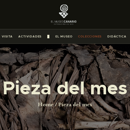
PREPARAR LA VISITA
ACTIVIDADES
 VISITA
ACTIVIDADES
█
EL MUSEO
COLECCIONES
DIDÁCTICA
█
EL MUSEO
Pieza del mes
COLECCIONES
DIDÁCTICA
Home
Pieza del mes
ESPAÑOL