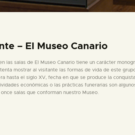
PREPARAR LA VISITA
ACTIVIDADES
te – El Museo Canario
█
n las salas de El Museo Canario tiene un carácter monogr
EL MUSEO
intenta mostrar al visitante las formas de vida de este gr
a hasta el siglo XV, fecha en que se produce la conquista
COLECCIONES
ividades económicas o las prácticas funerarias son algunos
s once salas que conforman nuestro Museo.
DIDÁCTICA
ESPAÑOL