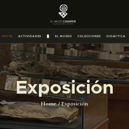
PREPARAR LA VISITA
ACTIVIDADES
 VISITA
ACTIVIDADES
█
EL MUSEO
COLECCIONES
DIDÁCTICA
█
EL MUSEO
Exposición
COLECCIONES
DIDÁCTICA
Home
Exposición
ESPAÑOL