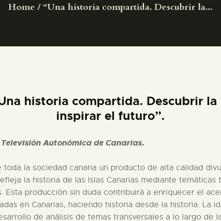
Home
“Una historia compartida. Descubrir la...
PREPARAR LA VISITA
ACTIVIDADES
█
na historia compartida. Descubrir la 
EL MUSEO
inspirar el futuro”.
COLECCIONES
 Televisión Autonómica de Canarias.
DIDÁCTICA
 toda la sociedad canaria un producto de alta calidad divu
eja la historia de las Islas Canarias mediante temáticas tr
 Esta producción sin duda contribuirá a enriquecer el acer
ESPAÑOL
das en Canarias, haciendo historia desde la historia. La i
desarrollo de análisis de temas transversales a lo largo de l