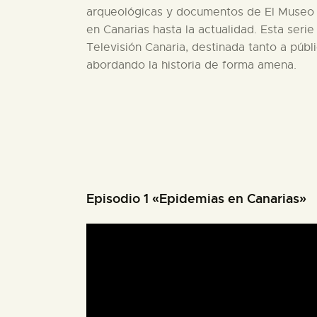
arqueológicas y documentos de El Museo Ca
en Canarias hasta la actualidad. Esta seri
Televisión Canaria, destinada tanto a públ
abordando la historia de forma amena.
Episodio 1 «Epidemias en Canarias»