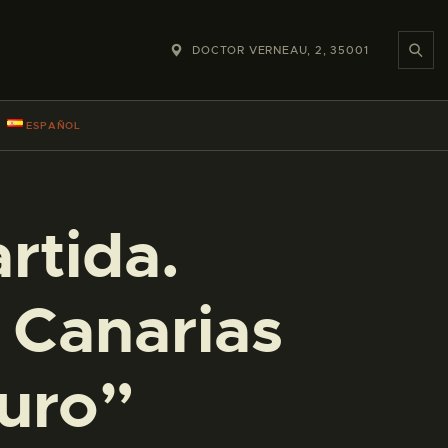
DOCTOR VERNEAU, 2, 35001
ESPAÑOL
rtida.
e Canarias
turo”