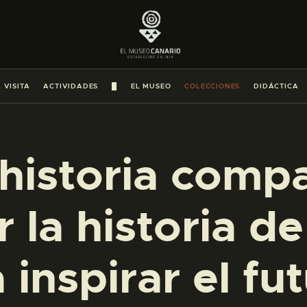
PREPARAR LA VISITA
ACTIVIDADES
 VISITA
ACTIVIDADES
█
EL MUSEO
COLECCIONES
DIDÁCTICA
█
EL MUSEO
historia compa
COLECCIONES
 la historia d
DIDÁCTICA
 inspirar el fu
ESPAÑOL