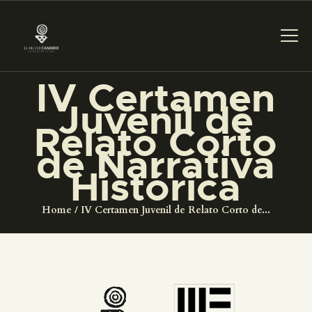
IV Certamen
Juvenil de
PREPARAR LA VISITA
Relato Corto
de Narrativa
ACTIVIDADES
Histórica
█
Home
IV Certamen Juvenil de Relato Corto de...
EL MUSEO
COLECCIONES