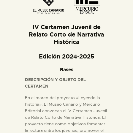
DIDÁCTICA
ESPAÑOL
IV Certamen Juvenil de
Relato Corto
de Narrativa
PREPARAR LA VISITA
Histórica
Edición 2024-2025
ACTIVIDADES
Bases
█
DESCRIPCIÓN Y OBJETO DEL
CERTAMEN
EL MUSEO
En el marco del proyecto «Leyendo la
historia», El Museo Canario y Mercurio
Editorial convocan el IV Certamen Juvenil
COLECCIONES
de Relato Corto de Narrativa Histórica. El
proyecto tiene como objetivos fomentar
DIDÁCTICA
la lectura entre los jóvenes, promover el