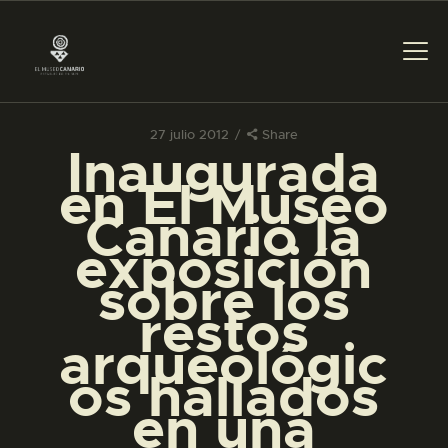
27 julio 2012
Share
Inaugurada
PREPARAR LA VISITA
en El Museo
Canario la
ACTIVIDADES
exposición
sobre los
█
restos
arqueológic
EL MUSEO
os hallados
en una
COLECCIONES