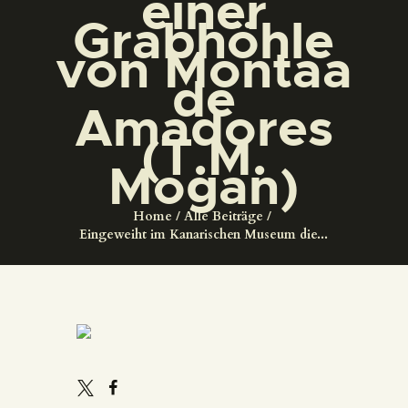
einer
DIENSTLEISTUNGEN
Grabhöhle
von Montaa
DIGITALE RESSOURCEN
de
Amadores
DEUTSCH
(T.M.
Mogan)
Home
Alle Beiträge
Eingeweiht im Kanarischen Museum die...