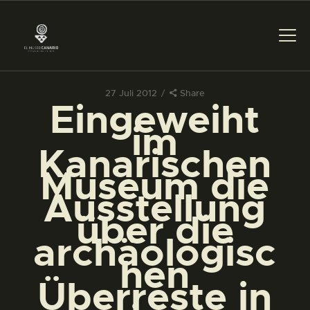
27 Juli 2012
Share
Eingeweiht
DAS MUSEUM
im
Kanarischen
DIENSTLEISTUNGEN
Museum die
Ausstellung
DIGITALE RESSOURCEN
über die
archäologisc
DEUTSCH
hen
Überreste in
DAS MUSEUM