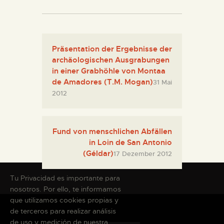
Präsentation der Ergebnisse der
archäologischen Ausgrabungen
in einer Grabhöhle von Montaa
de Amadores (T.M. Mogan)
31 Mai
2012
Fund von menschlichen Abfällen
in Loin de San Antonio
(Géldar)
17 Dezember 2012
Tu Privacidad es importante para
nosotros. Por ello, te informamos
que utilizamos cookies propias y
de terceros para realizar análisis
de uso y medición de nuestra