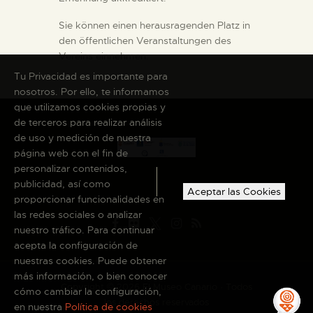
Sie können einen herausragenden Platz in
den öffentlichen Veranstaltungen des
Vereins einnehmen.
Tu Privacidad es importante para
nosotros. Por ello, te informamos
que utilizamos cookies propias y
de terceros para realizar análisis
de uso y medición de nuestra
página web con el fin de
personalizar contenidos,
publicidad, así como
Aceptar las Cookies
proporcionar funcionalidades en
las redes sociales o analizar
nuestro tráfico. Para continuar
acepta la configuración de
nuestras cookies. Puede obtener
más información, o bien conocer
Copyright © 2026 El Museo Canario · Todos
cómo cambiar la configuración,
los derechos reservados
en nuestra
Política de cookies