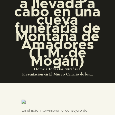
a llevada a
DIDÁCTICA
cabo en una
cueva
ESPAÑOL
funeraria de
Montaña de
PREPARAR LA VISITA
Amadores
(T.M. de
ACTIVIDADES
Mogán)
█
Home
Todas las entradas
Presentación en El Museo Canario de los...
EL MUSEO
COLECCIONES
En el acto intervinieron el consejero de
DIDÁCTICA