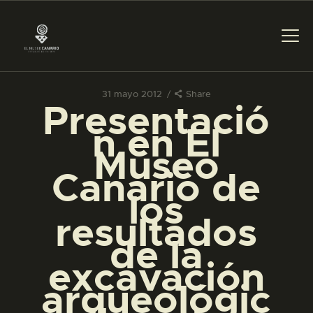
31 mayo 2012
Share
Presentació
PREPARAR LA VISITA
n en El
Museo
ACTIVIDADES
Canario de
los
█
resultados
de la
EL MUSEO
excavación
arqueológic
COLECCIONES