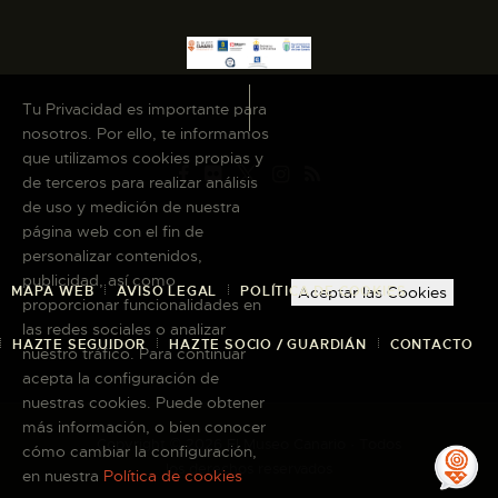
Tu Privacidad es importante para
nosotros. Por ello, te informamos
que utilizamos cookies propias y
de terceros para realizar análisis
de uso y medición de nuestra
página web con el fin de
personalizar contenidos,
publicidad, así como
MAPA WEB
AVISO LEGAL
POLÍTICA DE COOKIES
Aceptar las Cookies
proporcionar funcionalidades en
las redes sociales o analizar
HAZTE SEGUIDOR
HAZTE SOCIO / GUARDIÁN
CONTACTO
nuestro tráfico. Para continuar
acepta la configuración de
nuestras cookies. Puede obtener
más información, o bien conocer
Copyright © 2026 El Museo Canario · Todos
cómo cambiar la configuración,
los derechos reservados
en nuestra
Política de cookies