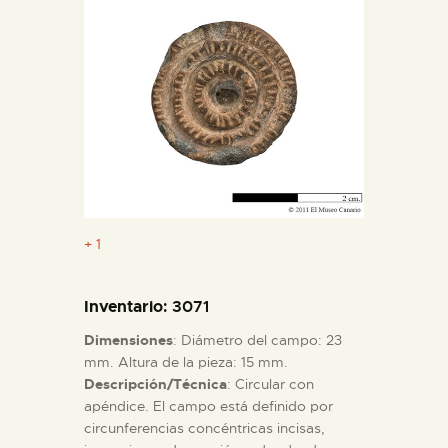
DIDÁCTICA
ESPAÑOL
PREPARAR LA VISITA
ACTIVIDADES
+ 1
█
Inventario
: 3071
EL MUSEO
Dimensiones
: Diámetro del campo: 23
mm. Altura de la pieza: 15 mm.
COLECCIONES
Descripción/Técnica
: Circular con
apéndice. El campo está definido por
circunferencias concéntricas incisas,
DIDÁCTICA