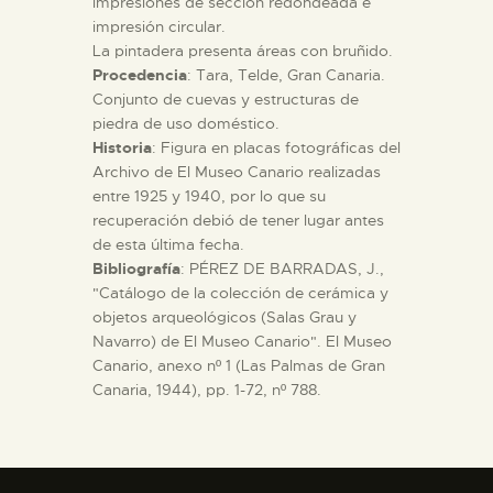
impresiones de sección redondeada e
impresión circular.
La pintadera presenta áreas con bruñido.
ESPAÑOL
Procedencia
: Tara, Telde, Gran Canaria.
Conjunto de cuevas y estructuras de
piedra de uso doméstico.
Historia
: Figura en placas fotográficas del
Archivo de El Museo Canario realizadas
entre 1925 y 1940, por lo que su
recuperación debió de tener lugar antes
de esta última fecha.
Bibliografía
: PÉREZ DE BARRADAS, J.,
"Catálogo de la colección de cerámica y
objetos arqueológicos (Salas Grau y
Navarro) de El Museo Canario". El Museo
Canario, anexo nº 1 (Las Palmas de Gran
Canaria, 1944), pp. 1-72, nº 788.