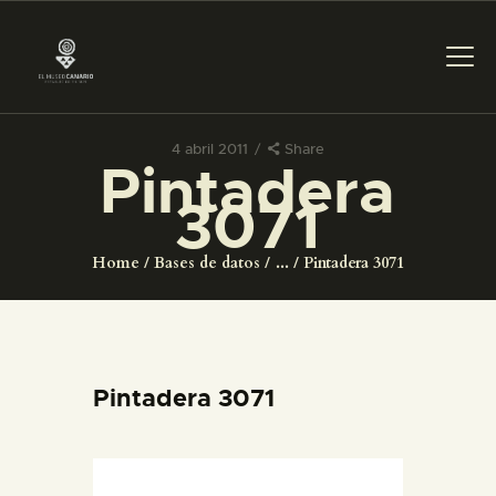
4 abril 2011
Share
Pintadera
PREPARAR LA VISITA
3071
ACTIVIDADES
Home
Bases de datos
...
Pintadera 3071
█
EL MUSEO
Pintadera 3071
COLECCIONES