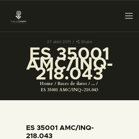
27 abril 2011
Share
ES 35001
PREPARAR LA VISITA
AMC/INQ-
218.043
ACTIVIDADES
Home
Bases de datos
...
█
ES 35001 AMC/INQ-218.043
EL MUSEO
COLECCIONES
ES 35001 AMC/INQ-
218.043