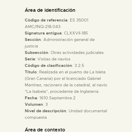
DIDÁCTICA
Área de identificación
Código de referencia
: ES 35001
ESPAÑOL
AMC/INQ-218.043
Signatura antigua
: CLXXVII-185
Sección
: Administración general de
PREPARAR LA VISITA
justicia
Subsección
: Otras actividades judiciales
ACTIVIDADES
Serie
: Visitas de navíos
Código de clasificación
: 3.2.5
Título
: Realizada en el puerto de La Isleta
█
(Gran Canaria) por el licenciado Gabriel
Martínez, racionero de la catedral, al navío
"La Isabela", procedente de Inglaterra.
EL MUSEO
Fecha
: 1610.Septiembre.2
Volumen
: 3
Nivel de descripción
: Unidad documental
COLECCIONES
compuesta
DIDÁCTICA
Área de contexto