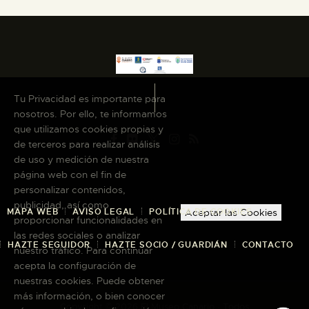
Tu Privacidad es importante para
nosotros. Por ello, te informamos
que utilizamos cookies propias y
de terceros para realizar análisis
de uso y medición de nuestra
página web con el fin de
personalizar contenidos,
publicidad, así como
MAPA WEB
AVISO LEGAL
POLÍTICA DE COOKIES
Aceptar las Cookies
proporcionar funcionalidades en
las redes sociales o analizar
HAZTE SEGUIDOR
HAZTE SOCIO / GUARDIÁN
CONTACTO
nuestro tráfico. Para continuar
acepta la configuración de
nuestras cookies. Puede obtener
más información, o bien conocer
Copyright © 2026 El Museo Canario · Todos