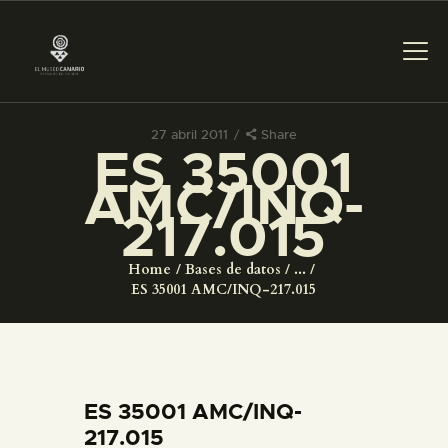
27 abril 2011
Share
ES 35001
PREPARAR LA VISITA
AMC/INQ-
217.015
ACTIVIDADES
Home
Bases de datos
...
█
ES 35001 AMC/INQ-217.015
EL MUSEO
COLECCIONES
ES 35001 AMC/INQ-
217.015