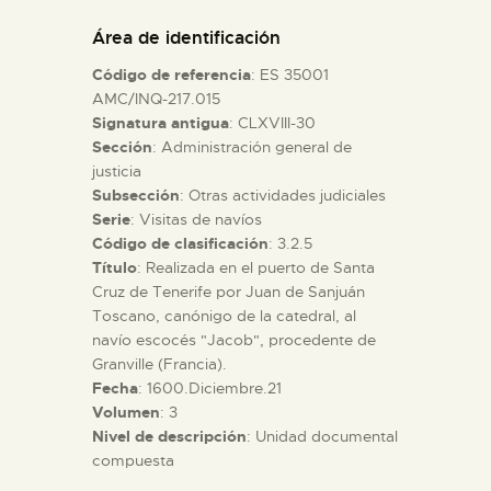
DIDÁCTICA
Área de identificación
Código de referencia
: ES 35001
ESPAÑOL
AMC/INQ-217.015
Signatura antigua
: CLXVIII-30
Sección
: Administración general de
PREPARAR LA VISITA
justicia
Subsección
: Otras actividades judiciales
ACTIVIDADES
Serie
: Visitas de navíos
Código de clasificación
: 3.2.5
Título
: Realizada en el puerto de Santa
█
Cruz de Tenerife por Juan de Sanjuán
Toscano, canónigo de la catedral, al
navío escocés "Jacob", procedente de
EL MUSEO
Granville (Francia).
Fecha
: 1600.Diciembre.21
Volumen
: 3
COLECCIONES
Nivel de descripción
: Unidad documental
compuesta
DIDÁCTICA