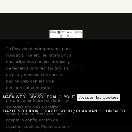
Tu Privacidad es importante para
nosotros. Por ello, te informamos
que utilizamos cookies propias y
de terceros para realizar análisis
de uso y medición de nuestra
página web con el fin de
personalizar contenidos,
publicidad, así como
MAPA WEB
AVISO LEGAL
POLÍTICA DE COOKIES
Aceptar las Cookies
proporcionar funcionalidades en
las redes sociales o analizar
HAZTE SEGUIDOR
HAZTE SOCIO / GUARDIÁN
CONTACTO
nuestro tráfico. Para continuar
acepta la configuración de
nuestras cookies. Puede obtener