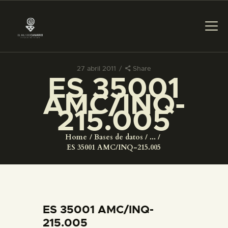
27 abril 2011
Share
ES 35001
PREPARAR LA VISITA
AMC/INQ-
215.005
ACTIVIDADES
Home
Bases de datos
...
█
ES 35001 AMC/INQ-215.005
EL MUSEO
COLECCIONES
ES 35001 AMC/INQ-
215.005