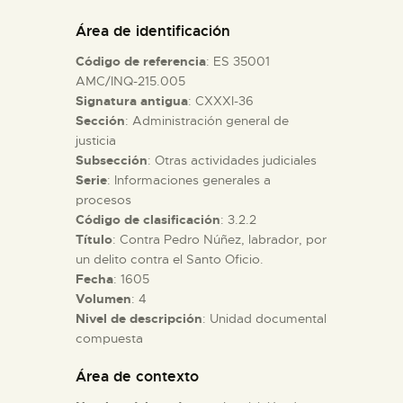
DIDÁCTICA
Área de identificación
Código de referencia
: ES 35001
ESPAÑOL
AMC/INQ-215.005
Signatura antigua
: CXXXI-36
Sección
: Administración general de
PREPARAR LA VISITA
justicia
Subsección
: Otras actividades judiciales
ACTIVIDADES
Serie
: Informaciones generales a
procesos
Código de clasificación
: 3.2.2
█
Título
: Contra Pedro Núñez, labrador, por
un delito contra el Santo Oficio.
Fecha
: 1605
EL MUSEO
Volumen
: 4
Nivel de descripción
: Unidad documental
compuesta
COLECCIONES
Área de contexto
DIDÁCTICA