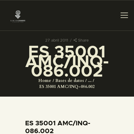
27 abril 2011
Share
ES 35001
PREPARAR LA VISITA
AMC/INQ-
086.002
ACTIVIDADES
Home
Bases de datos
...
█
ES 35001 AMC/INQ-086.002
EL MUSEO
COLECCIONES
ES 35001 AMC/INQ-
086.002