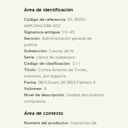
DIDÁCTICA
Área de identificación
Código de referencia
: ES 35001
ESPAÑOL
AMC/INQ-086.002
Signatura antigua
: CV-40
Sección
: Administración general de
PREPARAR LA VISITA
justicia
Subsección
: Causas de fe
ACTIVIDADES
Serie
: Libros de suspensos
Código de clasificación
: 3.1.1
Título
: Contra Antonio de Torres,
█
marinero, por bigamia.
Fecha
: 1803.Enero.26-1803.Febrero.4
Volumen
: 6
EL MUSEO
Nivel de descripción
: Unidad documental
compuesta
COLECCIONES
Área de contexto
Nombre del productor
: Inquisición de
DIDÁCTICA