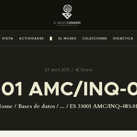
PREPARAR LA VISITA
ACTIVIDADES
 VISITA
ACTIVIDADES
█
EL MUSEO
COLECCIONES
DIDÁCTICA
█
EL MUSEO
27 abril 2011
Share
001 AMC/INQ-0
COLECCIONES
DIDÁCTICA
Home
Bases de datos
...
ES 35001 AMC/INQ-085.0
ESPAÑOL