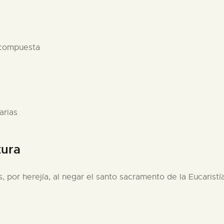
 compuesta
arias
tura
 por herejía, al negar el santo sacramento de la Eucaristía