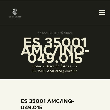
27 abril 2011
Share
ES 35001
PREPARAR LA VISITA
AMC/INQ-
049.015
ACTIVIDADES
Home
Bases de datos
...
█
ES 35001 AMC/INQ-049.015
EL MUSEO
COLECCIONES
ES 35001 AMC/INQ-
049.015