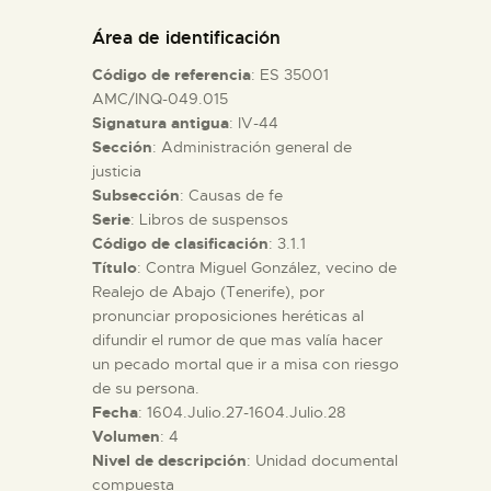
DIDÁCTICA
Área de identificación
Código de referencia
: ES 35001
ESPAÑOL
AMC/INQ-049.015
Signatura antigua
: IV-44
Sección
: Administración general de
PREPARAR LA VISITA
justicia
Subsección
: Causas de fe
ACTIVIDADES
Serie
: Libros de suspensos
Código de clasificación
: 3.1.1
Título
: Contra Miguel González, vecino de
█
Realejo de Abajo (Tenerife), por
pronunciar proposiciones heréticas al
difundir el rumor de que mas valía hacer
EL MUSEO
un pecado mortal que ir a misa con riesgo
de su persona.
Fecha
: 1604.Julio.27-1604.Julio.28
COLECCIONES
Volumen
: 4
Nivel de descripción
: Unidad documental
DIDÁCTICA
compuesta