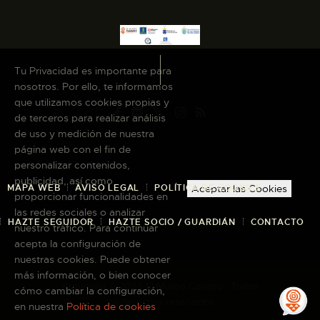
Tu Privacidad es importante para
nosotros. Por ello, te informamos
que utilizamos cookies propias y
de terceros para realizar análisis
de uso y medición de nuestra
página web con el fin de
personalizar contenidos,
publicidad, así como
MAPA WEB
AVISO LEGAL
POLÍTICA DE COOKIES
Aceptar las Cookies
proporcionar funcionalidades en
las redes sociales o analizar
HAZTE SEGUIDOR
HAZTE SOCIO / GUARDIÁN
CONTACTO
nuestro tráfico. Para continuar
acepta la configuración de
nuestras cookies. Puede obtener
más información, o bien conocer
Copyright © 2026 El Museo Canario · Todos
cómo cambiar la configuración,
los derechos reservados
en nuestra
Política de cookies