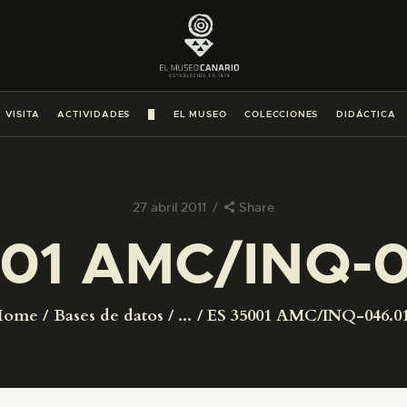
PREPARAR LA VISITA
ACTIVIDADES
 VISITA
ACTIVIDADES
█
EL MUSEO
COLECCIONES
DIDÁCTICA
█
EL MUSEO
27 abril 2011
Share
01 AMC/INQ-
COLECCIONES
DIDÁCTICA
Home
Bases de datos
...
ES 35001 AMC/INQ-046.0
ESPAÑOL