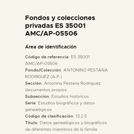
DIDÁCTICA
Fondos y colecciones
ESPAÑOL
privadas ES 35001
AMC/AP-05506
PREPARAR LA VISITA
Área de identificación
Código de referencia
: ES 35001
ACTIVIDADES
AMC/AP-05506
Fondo/Colección
: ANTONINO PESTANA
RODRÍGUEZ (A.P.)
█
Sección
: Antonino Pestana Rodríguez:
documentos propios
EL MUSEO
Subsección
: Estudios históricos
Serie
: Estudios biográficos y datos
genealógicos
COLECCIONES
Código de clasificación
: 13.2.5
Título
: Datos genealógicos y biográficos
de diferentes miembros de la familia
DIDÁCTICA