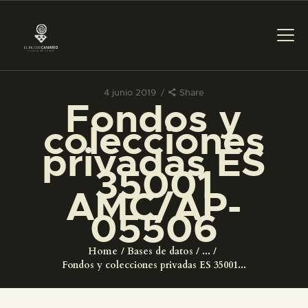
4 junio 2019
Share
Fondos y
PREPARAR LA VISITA
colecciones
privadas ES
ACTIVIDADES
35001
AMC/AP-
█
05506
EL MUSEO
Home
Bases de datos
...
Fondos y colecciones privadas ES 35001...
COLECCIONES