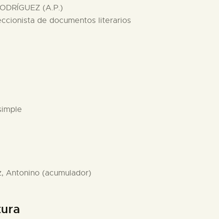
ODRÍGUEZ (A.P.)
eccionista de documentos literarios
simple
z, Antonino (acumulador)
tura