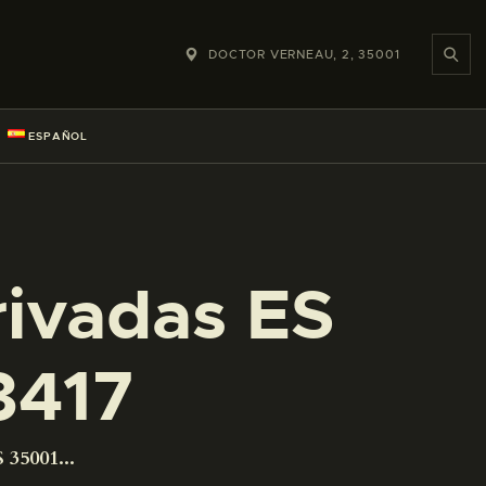
DOCTOR VERNEAU, 2, 35001
ESPAÑOL
rivadas ES
3417
 35001...