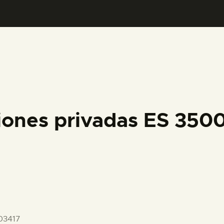
PREPARAR LA VISITA
ACTIVIDADES
█
EL MUSEO
iones privadas ES 35
COLECCIONES
DIDÁCTICA
ESPAÑOL
03417