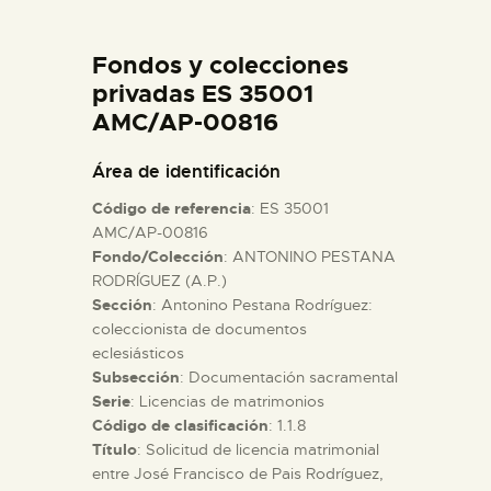
DIDÁCTICA
Fondos y colecciones
ESPAÑOL
privadas ES 35001
AMC/AP-00816
PREPARAR LA VISITA
Área de identificación
Código de referencia
: ES 35001
ACTIVIDADES
AMC/AP-00816
Fondo/Colección
: ANTONINO PESTANA
RODRÍGUEZ (A.P.)
█
Sección
: Antonino Pestana Rodríguez:
coleccionista de documentos
EL MUSEO
eclesiásticos
Subsección
: Documentación sacramental
Serie
: Licencias de matrimonios
COLECCIONES
Código de clasificación
: 1.1.8
Título
: Solicitud de licencia matrimonial
entre José Francisco de Pais Rodríguez,
DIDÁCTICA