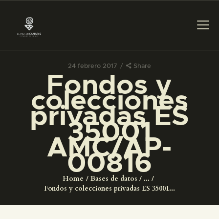
24 febrero 2017
Share
Fondos y
PREPARAR LA VISITA
colecciones
privadas ES
ACTIVIDADES
35001
AMC/AP-
█
00816
EL MUSEO
Home
Bases de datos
...
Fondos y colecciones privadas ES 35001...
COLECCIONES