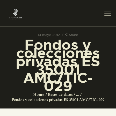
14 mayo 2012
Share
Fondos y
PREPARAR LA VISITA
colecciones
privadas ES
ACTIVIDADES
35001
AMC/TIC-
█
029
EL MUSEO
Home
Bases de datos
...
Fondos y colecciones privadas ES 35001 AMC/TIC-029
COLECCIONES