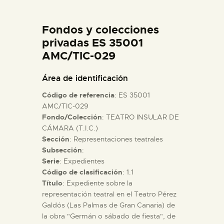
DIDÁCTICA
Fondos y colecciones
ESPAÑOL
privadas ES 35001
AMC/TIC-029
PREPARAR LA VISITA
Área de identificación
Código de referencia
: ES 35001
ACTIVIDADES
AMC/TIC-029
Fondo/Colección
: TEATRO INSULAR DE
CÁMARA (T.I.C.)
█
Sección
: Representaciones teatrales
Subsección
:
EL MUSEO
Serie
: Expedientes
Código de clasificación
: 1.1
Título
: Expediente sobre la
COLECCIONES
representación teatral en el Teatro Pérez
Galdós (Las Palmas de Gran Canaria) de
la obra "Germán o sábado de fiesta", de
DIDÁCTICA