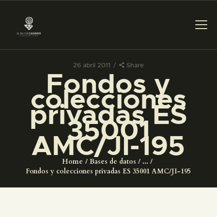
26 abril 2011
Share
Fondos y
PREPARAR LA VISITA
colecciones
privadas ES
ACTIVIDADES
35001
AMC/JI-195
█
Home
Bases de datos
...
EL MUSEO
Fondos y colecciones privadas ES 35001 AMC/JI-195
COLECCIONES