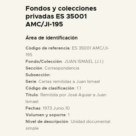
DIDÁCTICA
Fondos y colecciones
privadas ES 35001
AMC/JI-195
ESPAÑOL
Área de identificación
PREPARAR LA VISITA
Código de referencia
: ES 35001 AMC/JI-
195
ACTIVIDADES
Fondo/Colección
: JUAN ISMAEL (J.I.)
Sección
: Correspondencia
Subsección
:
█
Serie
: Cartas remitidas a Juan Ismael
Código de clasificación
: 1.1
Título
: Remitida por José Aguiar a Juan
EL MUSEO
Ismael.
Fechas
: 1973.Junio.10
COLECCIONES
Volumen y soporte
: 1
Nivel de descripción
: Unidad documental
simple
DIDÁCTICA