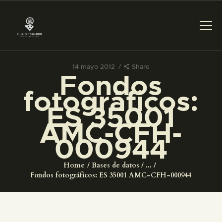
14 mayo 2012
Share
Fondos
PREPARAR LA VISITA
fotográficos:
ES 35001
ACTIVIDADES
AMC-CFH-
000944
█
Home
Bases de datos
...
EL MUSEO
Fondos fotográficos: ES 35001 AMC-CFH-000944
COLECCIONES