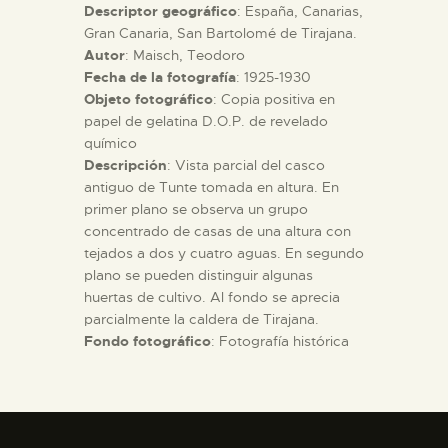
Descriptor geográfico
: España, Canarias,
Gran Canaria, San Bartolomé de Tirajana.
ESPAÑOL
Autor
: Maisch, Teodoro
Fecha de la fotografía
: 1925-1930
Objeto fotográfico
: Copia positiva en
papel de gelatina D.O.P. de revelado
químico
Descripción
: Vista parcial del casco
antiguo de Tunte tomada en altura. En
primer plano se observa un grupo
concentrado de casas de una altura con
tejados a dos y cuatro aguas. En segundo
plano se pueden distinguir algunas
huertas de cultivo. Al fondo se aprecia
parcialmente la caldera de Tirajana.
Fondo fotográfico
: Fotografía histórica