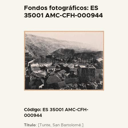
DIDÁCTICA
Fondos fotográficos: ES
35001 AMC-CFH-000944
ESPAÑOL
PREPARAR LA VISITA
ACTIVIDADES
█
EL MUSEO
COLECCIONES
Código
: ES 35001 AMC-CFH-
000944
DIDÁCTICA
Título
: [Tunte, San Bartolomé.]