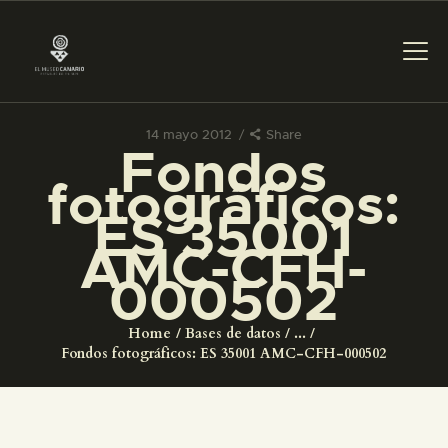
14 mayo 2012
Share
Fondos
PREPARAR LA VISITA
fotográficos:
ES 35001
ACTIVIDADES
AMC-CFH-
000502
█
Home
Bases de datos
...
EL MUSEO
Fondos fotográficos: ES 35001 AMC-CFH-000502
COLECCIONES