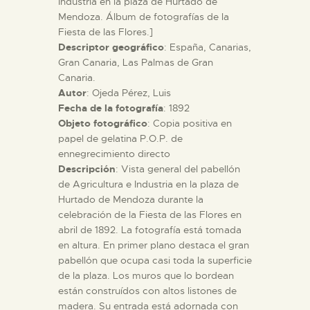
Industria en la plaza de Hurtado de
Mendoza. Álbum de fotografías de la
Fiesta de las Flores.]
ESPAÑOL
Descriptor geográfico
: España, Canarias,
Gran Canaria, Las Palmas de Gran
Canaria.
Autor
: Ojeda Pérez, Luis
Fecha de la fotografía
: 1892
Objeto fotográfico
: Copia positiva en
papel de gelatina P.O.P. de
ennegrecimiento directo
Descripción
: Vista general del pabellón
de Agricultura e Industria en la plaza de
Hurtado de Mendoza durante la
celebración de la Fiesta de las Flores en
abril de 1892. La fotografía está tomada
en altura. En primer plano destaca el gran
pabellón que ocupa casi toda la superficie
de la plaza. Los muros que lo bordean
están construídos con altos listones de
madera. Su entrada está adornada con