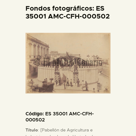
DIDÁCTICA
Fondos fotográficos: ES
35001 AMC-CFH-000502
ESPAÑOL
PREPARAR LA VISITA
ACTIVIDADES
█
EL MUSEO
Código
: ES 35001 AMC-CFH-
COLECCIONES
000502
Título
: [Pabellón de Agricultura e
DIDÁCTICA