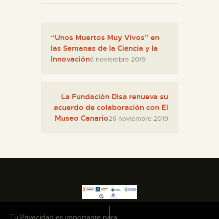
“Unos Muertos Muy Vivos” en
las Semanas de la Ciencia y la
Innovación
6 noviembre 2019
La Fundación Disa renueva su
acuerdo de colaboración con El
Museo Canario
26 noviembre 2019
Tu Privacidad es importante para