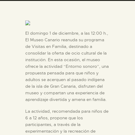
DIDÁCTICA
ESPAÑOL
El domingo 1 de diciembre, a las 12:00 h.,
El Museo Canario reanuda su programa
PREPARAR LA VISITA
de Visitas en Familia, destinado a
consolidar la oferta de ocio cultural de la
ACTIVIDADES
institución. En esta ocasión, el museo
ofrece la actividad “Entorno sonoro”, una
propuesta pensada para que niños y
█
adultos se acerquen al pasado indígena
de la isla de Gran Canaria, disfruten del
museo y compartan una experiencia de
EL MUSEO
aprendizaje divertida y amena en familia.
La actividad, recomendada para niños de
COLECCIONES
6 a 12 años, propone que los
participantes, a través de la
experimentación y la recreación de
DIDÁCTICA