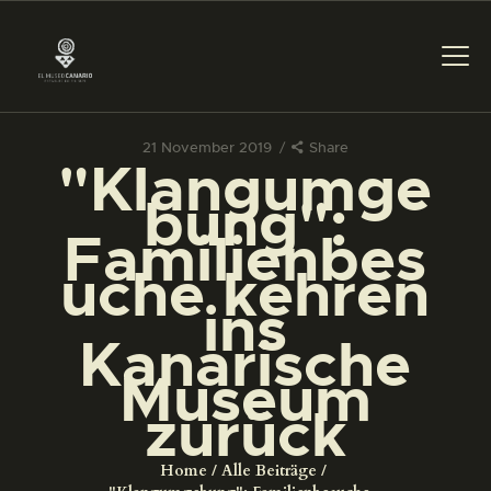
21 November 2019
Share
"Klangumge
DAS MUSEUM
bung":
Familienbes
DIENSTLEISTUNGEN
uche kehren
ins
DIGITALE RESSOURCEN
Kanarische
Museum
DEUTSCH
zurück
DAS MUSEUM
Home
Alle Beiträge