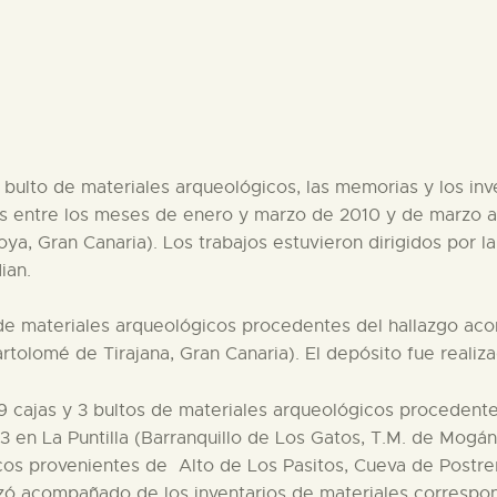
PREPARAR LA VISITA
ACTIVIDADES
█
n bulto de materiales arqueológicos, las memorias y los in
as entre los meses de enero y marzo de 2010 y de marzo a 
EL MUSEO
a, Gran Canaria). Los trabajos estuvieron dirigidos por l
ian.
COLECCIONES
de materiales arqueológicos procedentes del hallazgo aco
olomé de Tirajana, Gran Canaria). El depósito fue realizad
DIDÁCTICA
9 cajas y 3 bultos de materiales arqueológicos procedent
3 en La Puntilla (Barranquillo de Los Gatos, T.M. de Mogán
ESPAÑOL
icos provenientes de Alto de Los Pasitos, Cueva de Postr
lizó acompañado de los inventarios de materiales correspo