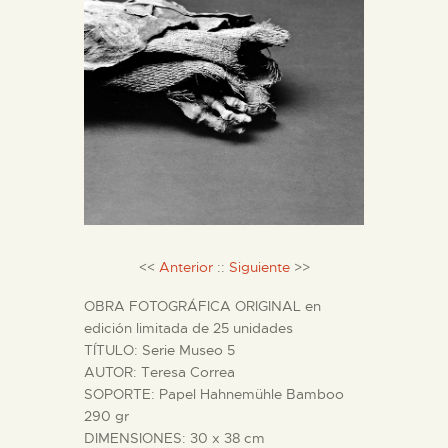
DIDÁCTICA
ESPAÑOL
PREPARAR LA VISITA
ACTIVIDADES
█
<<
Anterior
::
Siguiente
>>
OBRA FOTOGRÁFICA ORIGINAL en
EL MUSEO
edición limitada de 25 unidades
TÍTULO: Serie Museo 5
AUTOR: Teresa Correa
COLECCIONES
SOPORTE: Papel Hahnemühle Bamboo
290 gr
DIDÁCTICA
DIMENSIONES: 30 x 38 cm