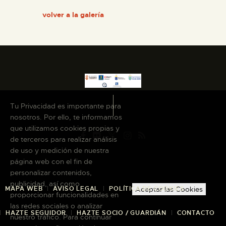
volver a la galería
ESPAÑOL
Tu Privacidad es importante para
nosotros. Por ello, te informamos
que utilizamos cookies propias y
de terceros para realizar análisis
de uso y medición de nuestra
página web con el fin de
personalizar contenidos,
publicidad, así como
Aceptar las Cookies
MAPA WEB
AVISO LEGAL
POLÍTICA DE COOKIES
proporcionar funcionalidades en
las redes sociales o analizar
HAZTE SEGUIDOR
HAZTE SOCIO / GUARDIÁN
CONTACTO
nuestro tráfico. Para continuar