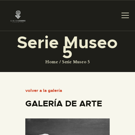
Serie Museo
5
PREPARAR LA VISITA
Home
Serie Museo 5
ACTIVIDADES
█
volver a la galería
GALERÍA DE ARTE
EL MUSEO
COLECCIONES