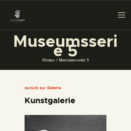
Museumsseri
e 5
DAS MUSEUM
Home
Museumsserie 5
DIENSTLEISTUNGEN
DIGITALE RESSOURCEN
zurück zur Galerie
Kunstgalerie
DEUTSCH
DAS MUSEUM