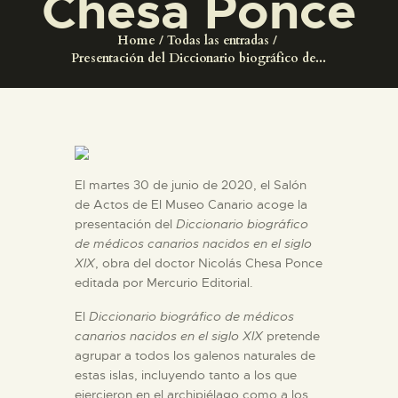
Chesa Ponce
DIDÁCTICA
Home
Todas las entradas
Presentación del Diccionario biográfico de...
ESPAÑOL
PREPARAR LA VISITA
ACTIVIDADES
El martes 30 de junio de 2020, el Salón
de Actos de El Museo Canario acoge la
presentación del
Diccionario biográfico
█
de médicos canarios nacidos en el siglo
XIX
, obra del doctor Nicolás Chesa Ponce
EL MUSEO
editada por Mercurio Editorial.
El
Diccionario biográfico de médicos
COLECCIONES
canarios nacidos en el siglo XIX
pretende
agrupar a todos los galenos naturales de
estas islas, incluyendo tanto a los que
DIDÁCTICA
ejercieron en el archipiélago como a los