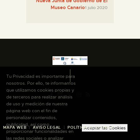
Nueva Junta de Gobierno de El
Museo Canario
1 julio 2020
Tu Privacidad es importante para
nosotros. Por ello, te informamos
que utilizamos cookies propias y
de terceros para realizar análisis
de uso y medición de nuestra
página web con el fin de
personalizar contenidos,
publicidad, así como
Aceptar las Cookies
MAPA WEB
AVISO LEGAL
POLÍTICA DE COOKIES
proporcionar funcionalidades en
las redes sociales o analizar