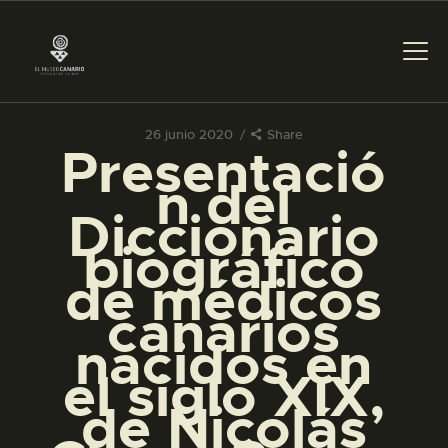
26 junio 2020
Share
Presentació
PREPARAR LA VISITA
n del
Diccionario
ACTIVIDADES
biográfico
de médicos
█
canarios
nacidos en
EL MUSEO
el siglo XIX,
de Nicolás
COLECCIONES