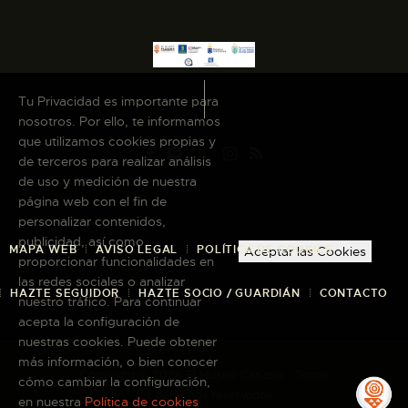
ESPAÑOL
Tu Privacidad es importante para
nosotros. Por ello, te informamos
que utilizamos cookies propias y
de terceros para realizar análisis
de uso y medición de nuestra
página web con el fin de
personalizar contenidos,
publicidad, así como
MAPA WEB
AVISO LEGAL
POLÍTICA DE COOKIES
Aceptar las Cookies
proporcionar funcionalidades en
las redes sociales o analizar
HAZTE SEGUIDOR
HAZTE SOCIO / GUARDIÁN
CONTACTO
nuestro tráfico. Para continuar
acepta la configuración de
nuestras cookies. Puede obtener
más información, o bien conocer
Copyright © 2026 El Museo Canario · Todos
cómo cambiar la configuración,
los derechos reservados
en nuestra
Política de cookies