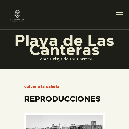
Playa de Las
Canteras
PREPARAR LA VISITA
Home
Playa de Las Canteras
ACTIVIDADES
█
volver a la galería
REPRODUCCIONES
EL MUSEO
COLECCIONES