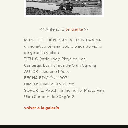
DIDÁCTICA
ESPAÑOL
<< Anterior ::
Siguiente
>>
PREPARAR LA VISITA
REPRODUCCIÓN PARCIAL POSITIVA de
un negativo original sobre placa de vidrio
de gelatina y plata
ACTIVIDADES
TÍTULO:(atribuido): Playa de Las
Canteras. Las Palmas de Gran Canaria
AUTOR: Eleuterio López
█
FECHA EDICIÓN: 1907
DIMENSIONES: 31 x 76 cm.
EL MUSEO
SOPORTE: Papel Hahnemühle Photo Rag
Ultra Smooth de 305g/m2
COLECCIONES
volver a la galería
DIDÁCTICA