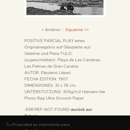
DIENSTLEISTUNGEN
DIGITALE RESSOURCEN
< Anterior ::
Siguiente
>>
DEUTSCH
POSITIVE PARCIAL PLAY eines
Originalnegativs auf Glasplatte aus
Gelatine und Plata-TULO:
(zugeschrieben): Playa de Las Canteras.
Las Palmas de Gran Canaria
AUTOR: Eleuterio Lépez
FECHA EDITION: 1907
DIMENSIONES: 31 x 76 cm.
UNTERSTÜTZUNG: 305g/m2 Hahnem-hle
Photo Rag Ultra Smooth Paper
-ERR:REF-NOT-FOUND-
zurück zur
Galerie
Tu Privacidad es importante para