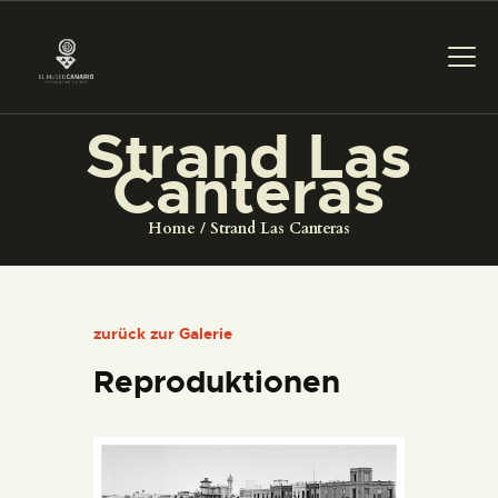
Strand Las
Canteras
DAS MUSEUM
Home
Strand Las Canteras
DIENSTLEISTUNGEN
DIGITALE RESSOURCEN
zurück zur Galerie
Reproduktionen
DEUTSCH
DAS MUSEUM