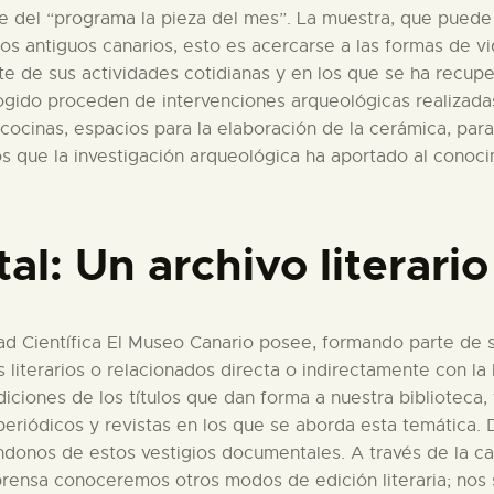
 del “programa la pieza del mes”. La muestra, que puede 
os antiguos canarios, esto es acercarse a las formas de v
te de sus actividades cotidianas y en los que se ha recup
ido proceden de intervenciones arqueológicas realizadas e
ocinas, espacios para la elaboración de la cerámica, para
os que la investigación arqueológica ha aportado al conoc
: Un archivo literario
d Científica El Museo Canario posee, formando parte de su
iterarios o relacionados directa o indirectamente con la l
iciones de los títulos que dan forma a nuestra biblioteca
eriódicos y revistas en los que se aborda esta temática. 
iéndonos de estos vestigios documentales. A través de la c
rensa conoceremos otros modos de edición literaria; nos se