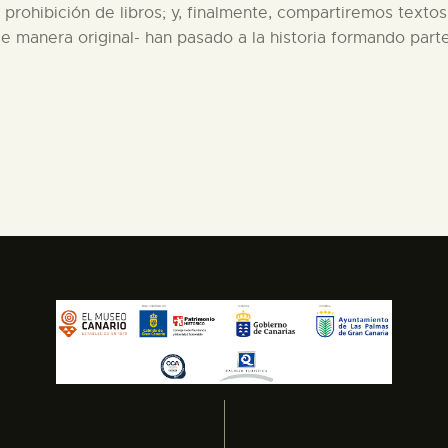
 prohibición de libros; y, finalmente, compartiremos textos
e manera original- han pasado a la historia formando part