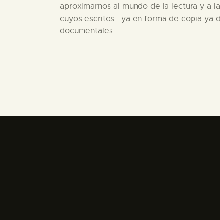
aproximarnos al mundo de la lectura y a la
cuyos escritos –ya en forma de copia ya d
documentales.