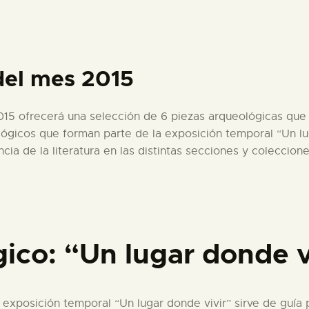
PREPARAR LA VISITA
ACTIVIDADES
del mes 2015
█
5 ofrecerá una selección de 6 piezas arqueológicas que 
ógicos que forman parte de la exposición temporal “Un lu
EL MUSEO
cia de la literatura en las distintas secciones y coleccio
COLECCIONES
DIDÁCTICA
ico: “Un lugar donde v
ESPAÑOL
exposición temporal “Un lugar donde vivir” sirve de guía p