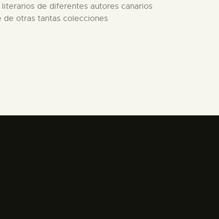
 literarios de diferentes autores canarios
e de otras tantas colecciones