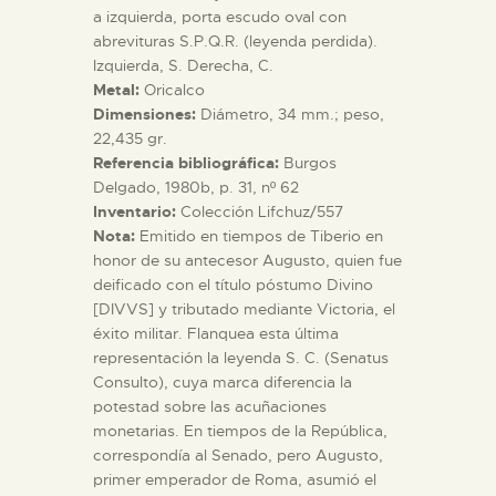
a izquierda, porta escudo oval con
abrevituras S.P.Q.R. (leyenda perdida).
ESPAÑOL
Izquierda, S. Derecha, C.
Metal:
Oricalco
Dimensiones:
Diámetro, 34 mm.; peso,
22,435 gr.
Referencia bibliográfica:
Burgos
Delgado, 1980b, p. 31, nº 62
Inventario:
Colección Lifchuz/557
Nota:
Emitido en tiempos de Tiberio en
honor de su antecesor Augusto, quien fue
deificado con el título póstumo Divino
[DIVVS] y tributado mediante Victoria, el
éxito militar. Flanquea esta última
representación la leyenda S. C. (Senatus
Consulto), cuya marca diferencia la
potestad sobre las acuñaciones
monetarias. En tiempos de la República,
correspondía al Senado, pero Augusto,
primer emperador de Roma, asumió el