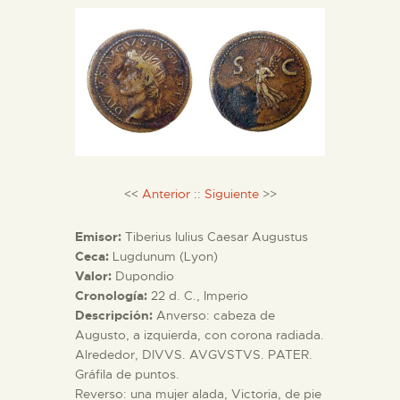
DIDÁCTICA
ESPAÑOL
PREPARAR LA VISITA
ACTIVIDADES
<<
Anterior
::
Siguiente
>>
█
Emisor:
Tiberius Iulius Caesar Augustus
Ceca:
Lugdunum (Lyon)
Valor:
Dupondio
EL MUSEO
Cronología:
22 d. C., Imperio
Descripción:
Anverso: cabeza de
Augusto, a izquierda, con corona radiada.
COLECCIONES
Alrededor, DIVVS. AVGVSTVS. PATER.
Gráfila de puntos.
DIDÁCTICA
Reverso: una mujer alada, Victoria, de pie