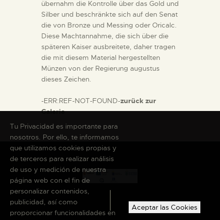
übernahm die Kontrolle über das Gold und
Silber und beschränkte sich auf den Senat
die von Bronze und Messing oder Oricalc.
Diese Machtannahme, die sich über die
späteren Kaiser ausbreitete, daher tragen
die mit diesem Material hergestellten
Münzen von der Regierung augustus
dieses Zeichen.
-ERR:REF-NOT-FOUND-
zurück zur
Galerie
Tu Privacidad es importante para
nosotros. Por ello, te informamos
que utilizamos cookies propias y
de terceros para realizar análisis
de uso y medición de nuestra
página web con el fin de
personalizar contenidos,
publicidad, así como
Aceptar las Cookies
proporcionar funcionalidades en