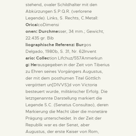
stehend, ovaler Schildhalter mit den
Abkürzungen S.P.Q.R. (verlorene
Legende). Links, S. Rechts, C.Metall:
Orica
lcoDimensi
onen: Durchme
sser, 34 mm.; Gewicht,
22.435 gr. Bib
liographische Referenz: Bur
gos
Delgado, 1980b, S. 31, Nr. 62Invent
ario: Collec
tion Lifchuz/557Anmerkun
g: He
rausgegeben in der Zeit von Tiberius
zu Ehren seines Vorgängers Augustus,
der mit dem posthumen Titel Göttlich
vergöttert un[DIVVS]d von Victoria
besteuert wurde, militärischer Erfolg. Die
letztgenannte Darstellung markiert die
Legende S.C. (Senatus Consultao), deren
Markierung die Macht über die monetäre
Prägung unterscheidet. In der Zeit der
Republik war es der Senat, aber
Augustus, der erste Kaiser von Rom,