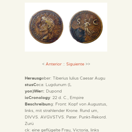
DIENSTLEISTUNGEN
DIGITALE RESSOURCEN
DEUTSCH
<
Anterior
::
Siguiente
>>
Herausg
eber: Tiberius Iulius Caesar Augu
stusC
eca: Lugdunum (L
yon)Wer
t: Dupond
ioCronology
: 22 d. C., Empire
Beschreibun
g: Front: Kopf von Augustus,
links, mit strahlender Krone. Rund um,
DIVVS. AVGVSTVS. Pater. Punkt-Rekord.
Zurü
ck: eine geflügelte Frau, Victoria, links