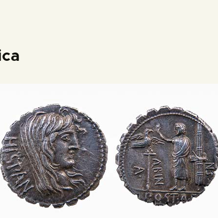
PREPARAR LA VISITA
ACTIVIDADES
ica
█
EL MUSEO
COLECCIONES
DIDÁCTICA
ESPAÑOL