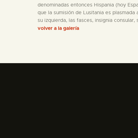
denominadas entonces Hispania (hoy Españ
que la sumisión de Lusitania es plasmada 
su izquierda, las fasces, insignia consular,
volver a la galería