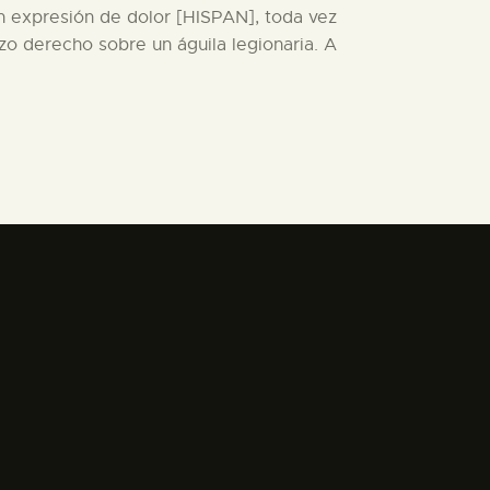
n expresión de dolor [HISPAN], toda vez
zo derecho sobre un águila legionaria. A