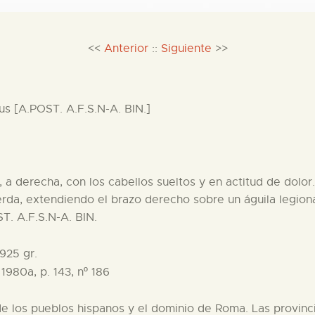
<<
Anterior
::
Siguiente
>>
s [A.POST. A.F.S.N-A. BIN.]
a derecha, con los cabellos sueltos y en actitud de dolor.
erda, extendiendo el brazo derecho sobre un águila legiona
T. A.F.S.N-A. BIN.
925 gr.
980a, p. 143, nº 186
e los pueblos hispanos y el dominio de Roma. Las provinci