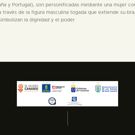
a y Portugal), son personificadas mediante una mujer co
a través de la figura masculina togada que extiende su bra
 simbolizan la dignidad y el poder.