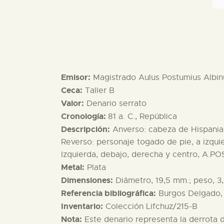
Emisor:
Magistrado Aulus Postumius Albinu
Ceca:
Taller B
Valor:
Denario serrato
Cronología:
81 a. C., República
Descripción:
Anverso: cabeza de Hispania, 
Reverso: personaje togado de pie, a izqui
Izquierda, debajo, derecha y centro, A.POS
Metal:
Plata
Dimensiones:
Diámetro, 19,5 mm.; peso, 3,
Referencia bibliográfica:
Burgos Delgado, 1
Inventario:
Colección Lifchuz/215-B
Nota:
Este denario representa la derrota d