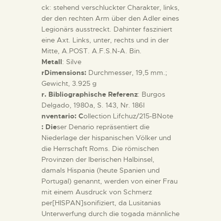
ck: stehend verschluckter Charakter, links,
der den rechten Arm über den Adler eines
Legionärs ausstreckt. Dahinter fasziniert
eine Axt. Links, unter, rechts und in der
Mitte, A.POST. A.F.S.N-A. Bin.
Metall
: Silve
rDimensions:
Durchmesser, 19,5 mm.;
Gewicht, 3.925 g
r. Bibliographische Referenz
: Burgos
Delgado, 1980a, S. 143, Nr. 186I
nventario: C
ollection Lifchuz/215-BNote
: Die
ser Denario repräsentiert die
Niederlage der hispanischen Völker und
die Herrschaft Roms. Die römischen
Provinzen der Iberischen Halbinsel,
damals Hispania (heute Spanien und
Portugal) genannt, werden von einer Frau
mit einem Ausdruck von Schmerz
per[HISPAN]sonifiziert, da Lusitanias
Unterwerfung durch die togada männliche