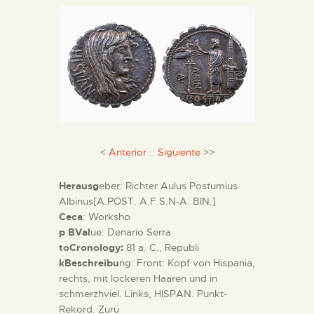
DIENSTLEISTUNGEN
DIGITALE RESSOURCEN
DEUTSCH
<
Anterior
::
Siguiente
>>
Herausg
eber: Richter Aulus Postumius
Albinus[A.POST. A.F.S.N-A. BIN.]
Ceca
: Worksho
p BVal
ue: Denario Serra
toCronology:
81 a. C., Republi
kBeschreibu
ng: Front: Kopf von Hispania,
rechts, mit lockeren Haaren und in
schmerzhviel. Links, HISPAN. Punkt-
Rekord. Zurü