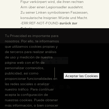
Figur verkörpert wird, die ihren rechten
Arm über einen Legionsadler ausdehnt.
Zu seiner Linken symbolisieren Faszessen,
konsularische Insignien Würde und Macht.
-ERR:REF-NOT-FOUND-
zurück zur
Galerie
Tu Privacidad es importante para
nosotros. Por ello, te informamos
que utilizamos cookies propias y
de terceros para realizar análisis
de uso y medición de nuestra
página web con el fin de
personalizar contenidos,
publicidad, así como
Aceptar las Cookies
proporcionar funcionalidades en
las redes sociales o analizar
nuestro tráfico. Para continuar
acepta la configuración de
nuestras cookies. Puede obtener
más información, o bien conocer