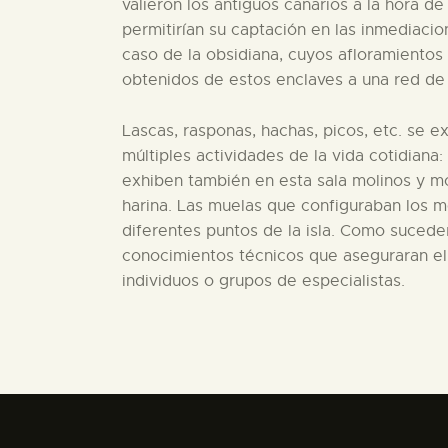
valieron los antiguos canarios a la hora de
permitirían su captación en las inmediaci
caso de la obsidiana, cuyos afloramientos
obtenidos de estos enclaves a una red de d
Lascas, rasponas, hachas, picos, etc. se ex
múltiples actividades de la vida cotidiana: 
exhiben también en esta sala molinos y m
harina. Las muelas que configuraban los m
diferentes puntos de la isla. Como suceder
conocimientos técnicos que aseguraran el
individuos o grupos de especialistas.