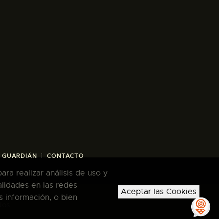
/ GUARDIÁN
CONTACTO
ra realizar análisis de uso y
alidades en las redes
Aceptar las Cookies
s información, o bien
dos