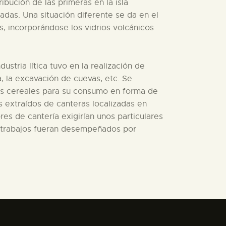
ibución de las primeras en la isla
adas. Una situación diferente se da en el
s, incorporándose los vidrios volcánicos
stria lítica tuvo en la realización de
ra, la excavación de cuevas, etc. Se
os cereales para su consumo en forma de
s extraídos de canteras localizadas en
res de cantería exigirían unos particulares
s trabajos fueran desempeñados por