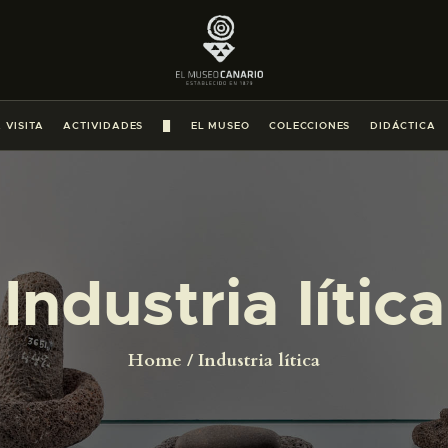
PREPARAR LA VISITA
ACTIVIDADES
 VISITA
ACTIVIDADES
█
EL MUSEO
COLECCIONES
DIDÁCTICA
█
EL MUSEO
Industria lítica
COLECCIONES
DIDÁCTICA
Home
Industria lítica
ESPAÑOL