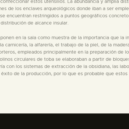
 confeccionar estos utensilios. La abundancia y amplia distr
ones de los enclaves arqueológicos donde iban a ser emple
 se encuentran restringidos a puntos geográficos concreto
istribución de alcance insular.
ponen en la sala como muestra de la importancia que la indu
la carnicería, la alfarería, el trabajo de la piel, de la made
orteros, empleados principalmente en la preparación de l
olinos circulares de toba se elaboraban a partir de bloque
ía con los sistemas de extracción de la obsidiana, las labo
 éxito de la producción, por lo que es probable que esto