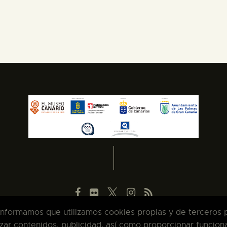
 informamos que utilizamos cookies propias y de terceros pa
zar contenidos, publicidad, así como proporcionar funcion