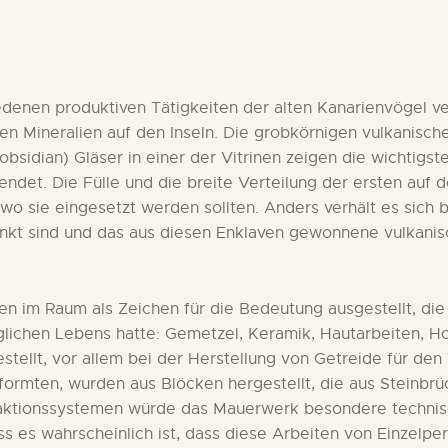
DEUTSCH
iedenen produktiven Tätigkeiten der alten Kanarienvögel 
hen Mineralien auf den Inseln. Die grobkörnigen vulkanisch
(obsidian) Gläser in einer der Vitrinen zeigen die wichtigs
endet. Die Fülle und die breite Verteilung der ersten auf 
wo sie eingesetzt werden sollten. Anders verhält es sich b
t sind und das aus diesen Enklaven gewonnene vulkanische
en im Raum als Zeichen für die Bedeutung ausgestellt, die d
glichen Lebens hatte: Gemetzel, Keramik, Hautarbeiten, H
tellt, vor allem bei der Herstellung von Getreide für den
ormten, wurden aus Blöcken hergestellt, die aus Steinbrüc
aktionssystemen würde das Mauerwerk besondere technisc
ss es wahrscheinlich ist, dass diese Arbeiten von Einzelp