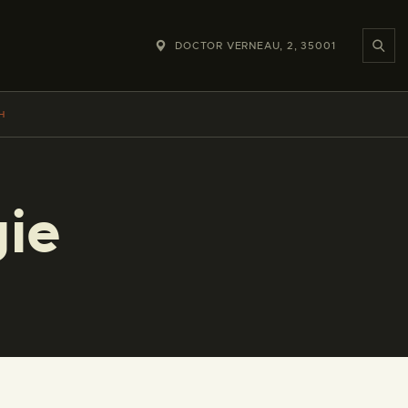
DOCTOR VERNEAU, 2, 35001
H
gie