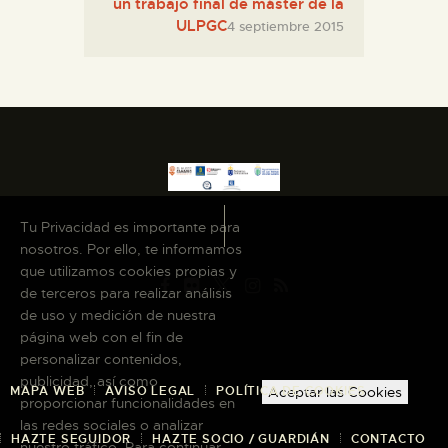
un trabajo final de máster de la
ULPGC
4 septiembre 2015
Tu Privacidad es importante para
nosotros. Por ello, te informamos
que utilizamos cookies propias y
de terceros para realizar análisis
de uso y medición de nuestra
página web con el fin de
personalizar contenidos,
publicidad, así como
MAPA WEB
AVISO LEGAL
POLÍTICA DE COOKIES
Aceptar las Cookies
proporcionar funcionalidades en
las redes sociales o analizar
HAZTE SEGUIDOR
HAZTE SOCIO / GUARDIÁN
CONTACTO
nuestro tráfico. Para continuar