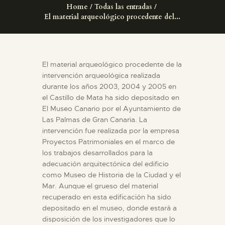
Home
Todas las entradas
DIDÁCTICA
El material arqueológico procedente del...
ESPAÑOL
El material arqueológico procedente de la
PREPARAR LA VISITA
intervención arqueológica realizada
durante los años 2003, 2004 y 2005 en
el Castillo de Mata ha sido depositado en
ACTIVIDADES
El Museo Canario por el Ayuntamiento de
Las Palmas de Gran Canaria. La
█
intervención fue realizada por la empresa
Proyectos Patrimoniales en el marco de
los trabajos desarrollados para la
EL MUSEO
adecuación arquitectónica del edificio
como Museo de Historia de la Ciudad y el
Mar. Aunque el grueso del material
COLECCIONES
recuperado en esta edificación ha sido
depositado en el museo, donde estará a
disposición de los investigadores que lo
DIDÁCTICA