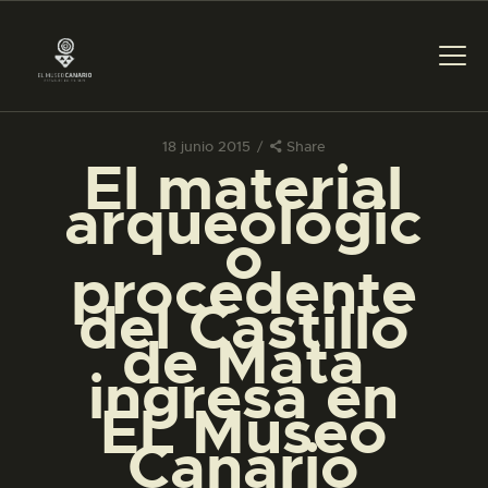
18 junio 2015
Share
El material
PREPARAR LA VISITA
arqueológic
o
ACTIVIDADES
procedente
del Castillo
█
de Mata
ingresa en
EL MUSEO
EL Museo
Canario
COLECCIONES