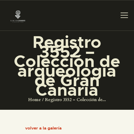
Registro
3552 –
PREPARAR LA VISITA
Colección de
arqueología
ACTIVIDADES
de Gran
Canaria
█
Home
Registro 3552 – Colección de...
EL MUSEO
COLECCIONES
volver a la galería