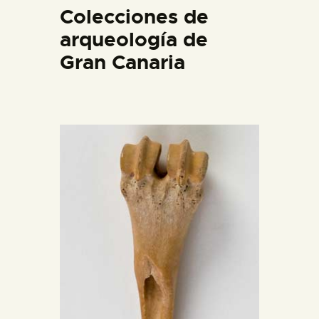
Colecciones de
DIDÁCTICA
arqueología de
ESPAÑOL
Gran Canaria
PREPARAR LA VISITA
ACTIVIDADES
█
EL MUSEO
COLECCIONES
DIDÁCTICA