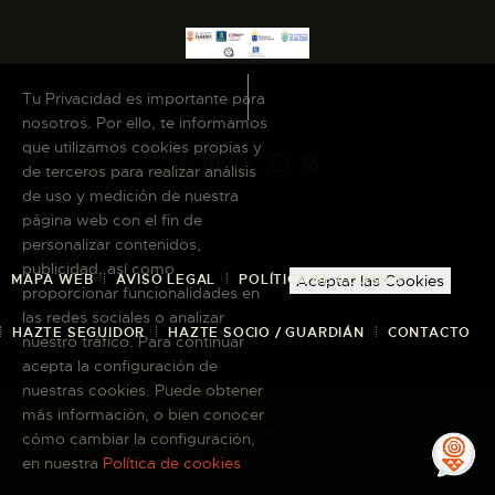
Tu Privacidad es importante para
nosotros. Por ello, te informamos
que utilizamos cookies propias y
de terceros para realizar análisis
de uso y medición de nuestra
página web con el fin de
personalizar contenidos,
publicidad, así como
MAPA WEB
AVISO LEGAL
POLÍTICA DE COOKIES
Aceptar las Cookies
proporcionar funcionalidades en
las redes sociales o analizar
HAZTE SEGUIDOR
HAZTE SOCIO / GUARDIÁN
CONTACTO
nuestro tráfico. Para continuar
acepta la configuración de
nuestras cookies. Puede obtener
más información, o bien conocer
Copyright © 2026 El Museo Canario · Todos
cómo cambiar la configuración,
los derechos reservados
en nuestra
Política de cookies