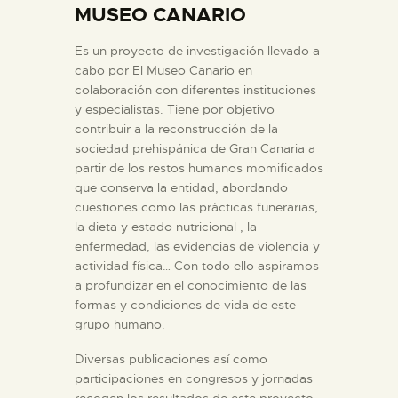
MUSEO CANARIO
DIDÁCTICA
Es un proyecto de investigación llevado a
ESPAÑOL
cabo por El Museo Canario en
colaboración con diferentes instituciones
y especialistas. Tiene por objetivo
PREPARAR LA VISITA
contribuir a la reconstrucción de la
sociedad prehispánica de Gran Canaria a
partir de los restos humanos momificados
ACTIVIDADES
que conserva la entidad, abordando
cuestiones como las prácticas funerarias,
la dieta y estado nutricional , la
█
enfermedad, las evidencias de violencia y
actividad física… Con todo ello aspiramos
EL MUSEO
a profundizar en el conocimiento de las
formas y condiciones de vida de este
grupo humano.
COLECCIONES
Diversas publicaciones así como
participaciones en congresos y jornadas
DIDÁCTICA