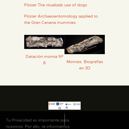
Póster The ritualizeb use of dogs
Póster Archaeoentomology applied to
the Gran Canaria mummies
Datación momia Nº
Momias. Biografías
8
en 3D
Tu Privacidad es importante para
nosotros. Por ello, te informamos