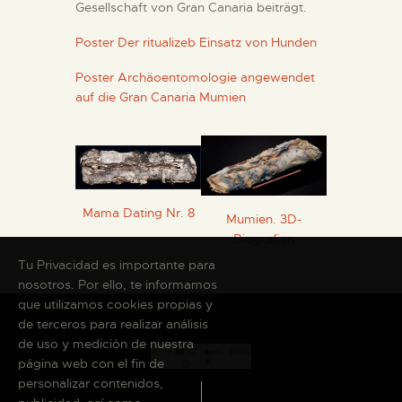
Gesellschaft von Gran Canaria beiträgt.
Poster Der ritualizeb Einsatz von Hunden
Poster Archäoentomologie angewendet
auf die Gran Canaria Mumien
Mama Dating Nr. 8
Mumien. 3D-
Biografien
Tu Privacidad es importante para
nosotros. Por ello, te informamos
que utilizamos cookies propias y
de terceros para realizar análisis
de uso y medición de nuestra
página web con el fin de
personalizar contenidos,