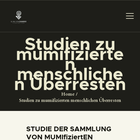
Studien zu
mumifizierte
DAS MUSEUM
n
menschliche
DIENSTLEISTUNGEN
n Überresten
DIGITALE RESSOURCEN
Home
Studien zu mumifizierten menschlichen Überresten
DEUTSCH
DAS MUSEUM
STUDIE DER SAMMLUNG
VON MUMIfiziertEN