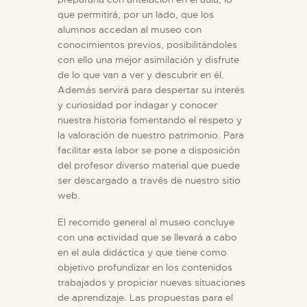
DIDÁCTICA
que permitirá, por un lado, que los
alumnos accedan al museo con
conocimientos previos, posibilitándoles
ESPAÑOL
con ello una mejor asimilación y disfrute
de lo que van a ver y descubrir en él.
Además servirá para despertar su interés
PREPARAR LA VISITA
y curiosidad por indagar y conocer
nuestra historia fomentando el respeto y
ACTIVIDADES
la valoración de nuestro patrimonio. Para
facilitar esta labor se pone a disposición
del profesor diverso material que puede
█
ser descargado a través de nuestro sitio
web.
EL MUSEO
El recorrido general al museo concluye
con una actividad que se llevará a cabo
en el aula didáctica y que tiene como
COLECCIONES
objetivo profundizar en los contenidos
trabajados y propiciar nuevas situaciones
de aprendizaje. Las propuestas para el
DIDÁCTICA