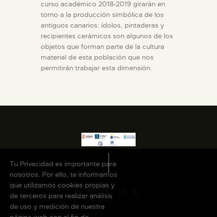
curso académico 2018-2019 girarán en
torno a la producción simbólica de los
ESPAÑOL
antiguos canarios: ídolos, pintaderas y
recipientes cerámicos son algunos de los
objetos que forman parte de la cultura
material de esta población que nos
permitirán trabajar esta dimensión.
Tu Privacidad es importante para
nosotros. Por ello, te informamos
que utilizamos cookies propias y
de terceros para realizar análisis
de uso y medición de nuestra