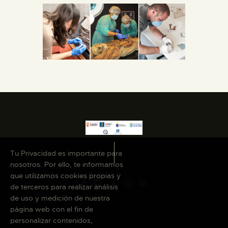
Tu Privacidad es importante para
nosotros. Por ello, te informamos
que utilizamos cookies propias y
de terceros para realizar análisis
de uso y medición de nuestra
página web con el fin de
personalizar contenidos,