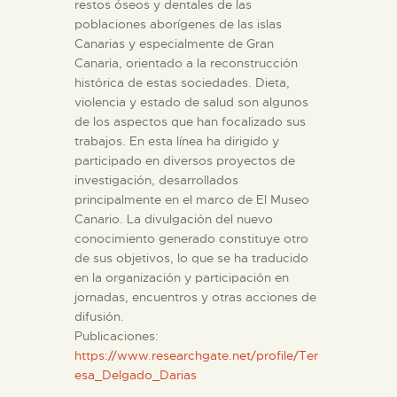
restos óseos y dentales de las
DIDÁCTICA
poblaciones aborígenes de las islas
Canarias y especialmente de Gran
Canaria, orientado a la reconstrucción
ESPAÑOL
histórica de estas sociedades. Dieta,
violencia y estado de salud son algunos
PREPARAR LA VISITA
de los aspectos que han focalizado sus
trabajos. En esta línea ha dirigido y
participado en diversos proyectos de
ACTIVIDADES
investigación, desarrollados
principalmente en el marco de El Museo
Canario. La divulgación del nuevo
█
conocimiento generado constituye otro
de sus objetivos, lo que se ha traducido
en la organización y participación en
EL MUSEO
jornadas, encuentros y otras acciones de
difusión.
COLECCIONES
Publicaciones:
https://www.researchgate.net/profile/Ter
esa_Delgado_Darias
DIDÁCTICA