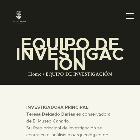
EQUIPO DE
INVESTIGAC
PREPARAR LA VISITA
IÓN
ACTIVIDADES
Home
EQUIPO DE INVESTIGACIÓN
█
INVESTIGADORA PRINCIPAL
EL MUSEO
Teresa Delgado Darias
es conservadora
de El Museo Canario.
COLECCIONES
Su línea principal de investigación se
centra en el análisis bioarqueológico de