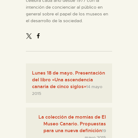
celebra cada año desde 1977 con la
intención de concienciar al público en
general sobre el papel de los museos en
ESPAÑOL
el desarrollo de la sociedad.
Lunes 18 de mayo. Presentación
del libro «Una ascendencia
canaria de cinco siglos»
14 mayo
2015
La colección de momias de El
Museo Canario. Propuestas
para una nueva definición
19
mayo 2015