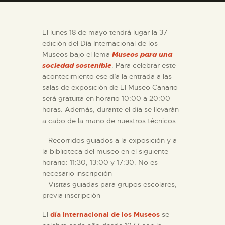
DIDÁCTICA
El lunes 18 de mayo tendrá lugar la 37
ESPAÑOL
edición del Día Internacional de los
Museos bajo el lema
Museos para una
sociedad sostenible
. Para celebrar este
PREPARAR LA VISITA
acontecimiento ese día la entrada a las
salas de exposición de El Museo Canario
será gratuita en horario 10:00 a 20:00
ACTIVIDADES
horas. Además, durante el día se llevarán
a cabo de la mano de nuestros técnicos:
█
– Recorridos guiados a la exposición y a
la biblioteca del museo en el siguiente
EL MUSEO
horario: 11:30, 13:00 y 17:30. No es
necesario inscripción
– Visitas guiadas para grupos escolares,
COLECCIONES
previa inscripción
El
día Internacional de los Museos
se
DIDÁCTICA