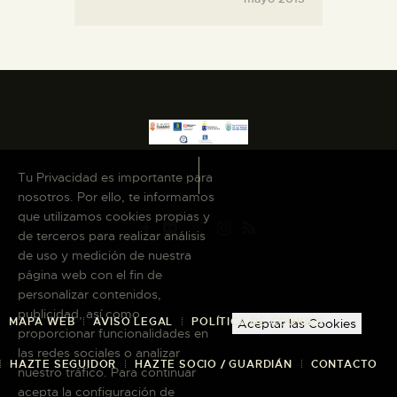
Tu Privacidad es importante para
nosotros. Por ello, te informamos
que utilizamos cookies propias y
de terceros para realizar análisis
de uso y medición de nuestra
página web con el fin de
personalizar contenidos,
publicidad, así como
MAPA WEB
AVISO LEGAL
POLÍTICA DE COOKIES
Aceptar las Cookies
proporcionar funcionalidades en
las redes sociales o analizar
HAZTE SEGUIDOR
HAZTE SOCIO / GUARDIÁN
CONTACTO
nuestro tráfico. Para continuar
acepta la configuración de