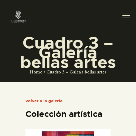
Cuadro 3 –
Galería
PREPARAR LA VISITA
bellas artes
ACTIVIDADES
Home
Cuadro 3 – Galería bellas artes
█
volver a la galería
EL MUSEO
Colección artística
COLECCIONES