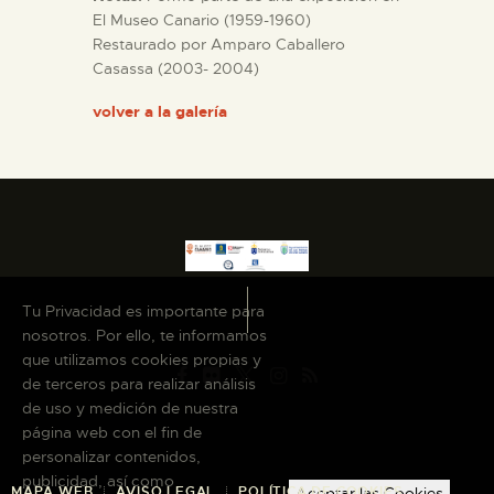
El Museo Canario (1959-1960)
Restaurado por Amparo Caballero
ESPAÑOL
Casassa (2003- 2004)
volver a la galería
Tu Privacidad es importante para
nosotros. Por ello, te informamos
que utilizamos cookies propias y
de terceros para realizar análisis
de uso y medición de nuestra
página web con el fin de
personalizar contenidos,
publicidad, así como
Aceptar las Cookies
MAPA WEB
AVISO LEGAL
POLÍTICA DE COOKIES