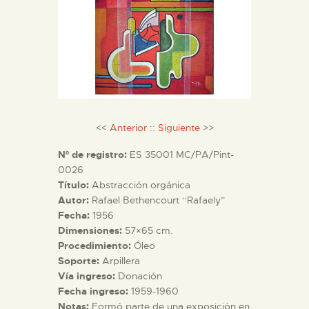
DIDÁCTICA
ESPAÑOL
PREPARAR LA VISITA
<<
Anterior
::
Siguiente
>>
ACTIVIDADES
Nº de registro:
ES 35001 MC/PA/Pint-
0026
█
Título:
Abstracción orgánica
Autor:
Rafael Bethencourt “Rafaely”
Fecha:
1956
EL MUSEO
Dimensiones:
57×65 cm.
Procedimiento:
Óleo
COLECCIONES
Soporte:
Arpillera
Vía ingreso:
Donación
Fecha ingreso:
1959-1960
DIDÁCTICA
Notas:
Formó parte de una exposición en